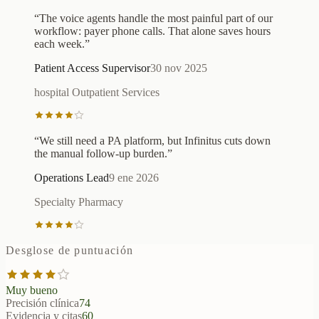
“
The voice agents handle the most painful part of our
workflow: payer phone calls. That alone saves hours
each week.
”
Patient Access Supervisor
30 nov 2025
hospital Outpatient Services
“
We still need a PA platform, but Infinitus cuts down
the manual follow-up burden.
”
Operations Lead
9 ene 2026
Specialty Pharmacy
Desglose de puntuación
Muy bueno
Precisión clínica
74
Evidencia y citas
60