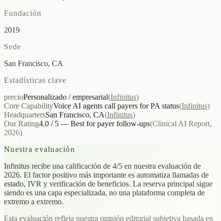
Fundación
2019
Sede
San Francisco, CA
Estadísticas clave
precio
Personalizado / empresarial
(
Infinitus
)
Core Capability
Voice AI agents call payers for PA status
(
Infinitus
)
Headquarters
San Francisco, CA
(
Infinitus
)
Our Rating
4.0 / 5 — Best for payer follow-ups
(
Clinical AI Report,
2026
)
Nuestra evaluación
Infinitus recibe una calificación de 4/5 en nuestra evaluación de
2026. El factor positivo más importante es automatiza llamadas de
estado, IVR y verificación de beneficios. La reserva principal sigue
siendo es una capa especializada, no una plataforma completa de
extremo a extremo.
Esta evaluación refleja nuestra opinión editorial subjetiva basada en