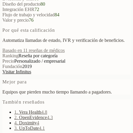
Diseño del producto
80
Integración EHR
72
Flujo de trabajo y velocidad
84
Valor y precio
76
Por qué esta calificación
Automatiza llamadas de estado, IVR y verificación de beneficios.
Basado en 11 reseñas de médicos
Ranking
Reseña por categoría
Precio
Personalizado / empresarial
Fundación
2019
Visitar Infinitus
Mejor para
Equipos que pierden mucho tiempo llamando a pagadores.
También reseñados
1
.
Vera Health
4.8
2
.
OpenEvidence
4.3
4
.
Doximity
4
3
.
UpToDate
4.1