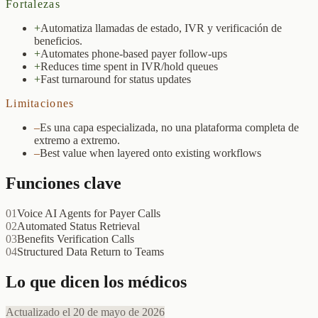
Fortalezas
+
Automatiza llamadas de estado, IVR y verificación de
beneficios.
+
Automates phone-based payer follow-ups
+
Reduces time spent in IVR/hold queues
+
Fast turnaround for status updates
Limitaciones
–
Es una capa especializada, no una plataforma completa de
extremo a extremo.
–
Best value when layered onto existing workflows
Funciones clave
01
Voice AI Agents for Payer Calls
02
Automated Status Retrieval
03
Benefits Verification Calls
04
Structured Data Return to Teams
Lo que dicen los médicos
Actualizado el 20 de mayo de 2026