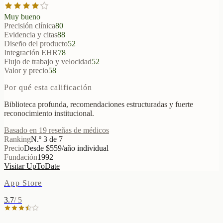
Muy bueno
Precisión clínica
80
Evidencia y citas
88
Diseño del producto
52
Integración EHR
78
Flujo de trabajo y velocidad
52
Valor y precio
58
Por qué esta calificación
Biblioteca profunda, recomendaciones estructuradas y fuerte
reconocimiento institucional.
Basado en 19 reseñas de médicos
Ranking
N.º 3 de 7
Precio
Desde $559/año individual
Fundación
1992
Visitar UpToDate
App Store
3.7
/ 5