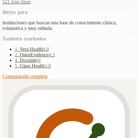
521
App Store
Mejor para
Instituciones que buscan una base de conocimiento clásica,
exhaustiva y muy editada.
También reseñados
1
.
Vera Health
4.8
2
.
OpenEvidence
4.3
4
.
Doximity
4
5
.
Glass Health
3.8
Comparación completa