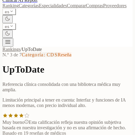
Clinical AI
Report
Ranking
Categorías
Especialidades
Comparar
Compras
Proveedores
es
es
Rankings
/
UpToDate
N.º 3 de 7
Categoría
:
CDS
Reseña
UpToDate
Referencia clínica consolidada con una biblioteca médica muy
amplia.
Limitación principal a tener en cuenta:
Interfaz y funciones de IA
menos modernas, con precio individual alto.
Muy bueno
Esta calificación refleja nuestra opinión subjetiva
basada en nuestra investigación y no es una afirmación de hecho.
Basado en 19 reseñas de médicos