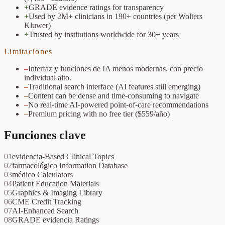
+
GRADE evidence ratings for transparency
+
Used by 2M+ clinicians in 190+ countries (per Wolters
Kluwer)
+
Trusted by institutions worldwide for 30+ years
Limitaciones
–
Interfaz y funciones de IA menos modernas, con precio
individual alto.
–
Traditional search interface (AI features still emerging)
–
Content can be dense and time-consuming to navigate
–
No real-time AI-powered point-of-care recommendations
–
Premium pricing with no free tier ($559/año)
Funciones clave
01
evidencia-Based Clinical Topics
02
farmacológico Information Database
03
médico Calculators
04
Patient Education Materials
05
Graphics & Imaging Library
06
CME Credit Tracking
07
AI-Enhanced Search
08
GRADE evidencia Ratings