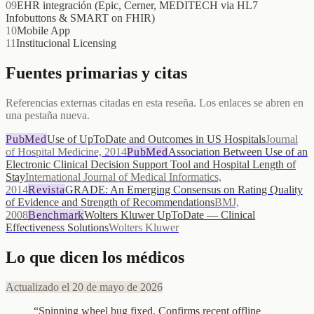
09
EHR integración (Epic, Cerner, MEDITECH via HL7
Infobuttons & SMART on FHIR)
10
Mobile App
11
Institucional Licensing
Fuentes primarias y citas
Referencias externas citadas en esta reseña. Los enlaces se abren en
una pestaña nueva.
PubMed
Use of UpToDate and Outcomes in US Hospitals
Journal
of Hospital Medicine, 2014
PubMed
Association Between Use of an
Electronic Clinical Decision Support Tool and Hospital Length of
Stay
International Journal of Medical Informatics,
2014
Revista
GRADE: An Emerging Consensus on Rating Quality
of Evidence and Strength of Recommendations
BMJ,
2008
Benchmark
Wolters Kluwer UpToDate — Clinical
Effectiveness Solutions
Wolters Kluwer
Lo que dicen los médicos
Actualizado el 20 de mayo de 2026
“
Spinning wheel bug fixed. Confirms recent offline