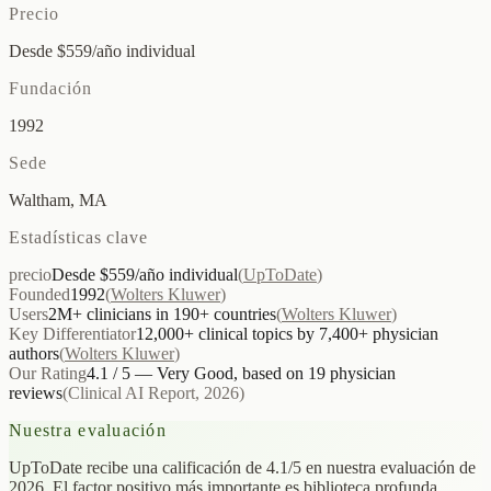
Precio
Desde $559/año individual
Fundación
1992
Sede
Waltham, MA
Estadísticas clave
precio
Desde $559/año individual
(
UpToDate
)
Founded
1992
(
Wolters Kluwer
)
Users
2M+ clinicians in 190+ countries
(
Wolters Kluwer
)
Key Differentiator
12,000+ clinical topics by 7,400+ physician
authors
(
Wolters Kluwer
)
Our Rating
4.1 / 5 — Very Good, based on 19 physician
reviews
(
Clinical AI Report, 2026
)
Nuestra evaluación
UpToDate recibe una calificación de 4.1/5 en nuestra evaluación de
2026. El factor positivo más importante es biblioteca profunda,