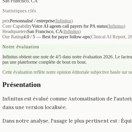
San Francisco, CA
Statistiques clés
prix
Personnalisé / entreprise
(
Infinitus
)
Core Capability
Voice AI agents call payers for PA status
(
Infinitus
)
Headquarters
San Francisco, CA
(
Infinitus
)
Our Rating
4.0 / 5 — Best for payer follow-ups
(
Clinical AI Report, 2
Notre évaluation
Infinitus obtient une note de 4/5 dans notre évaluation 2026. Le facteur
pas une plateforme complète de bout en bout.
Cette évaluation reflète notre opinion éditoriale subjective basée sur n
Présentation
Infinitus est évalué comme Automatisation de l'autoris
dans une version localisée.
Dans notre analyse, l'usage le plus pertinent est : É