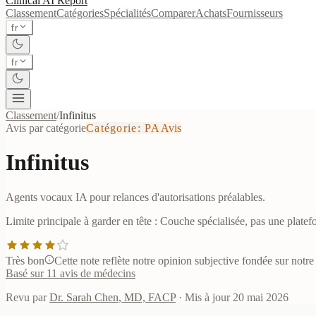
Clinical AI
Report
Classement
Catégories
Spécialités
Comparer
Achats
Fournisseurs
fr
fr
Classement
/
Infinitus
Avis par catégorie
Catégorie
:
PA
Avis
Infinitus
Agents vocaux IA pour relances d'autorisations préalables.
Limite principale à garder en tête :
Couche spécialisée, pas une platef
Très bon
Cette note reflète notre opinion subjective fondée sur notre 
Basé sur 11 avis de médecins
Revu par
Dr. Sarah Chen
,
MD, FACP
·
Mis à jour
20 mai 2026