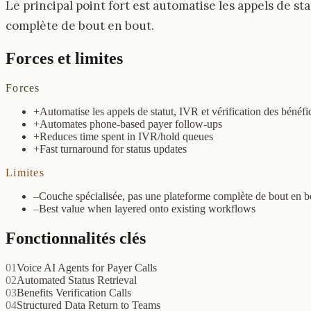
Le principal point fort est automatise les appels de sta
complète de bout en bout.
Forces et limites
Forces
+
Automatise les appels de statut, IVR et vérification des bénéfi
+
Automates phone-based payer follow-ups
+
Reduces time spent in IVR/hold queues
+
Fast turnaround for status updates
Limites
–
Couche spécialisée, pas une plateforme complète de bout en b
–
Best value when layered onto existing workflows
Fonctionnalités clés
01
Voice AI Agents for Payer Calls
02
Automated Status Retrieval
03
Benefits Verification Calls
04
Structured Data Return to Teams