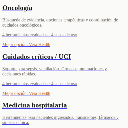
Oncología
Búsqueda de evidencia, opciones terapéuticas y coordinación de
cuidados oncológicos.
4
herramientas evaluadas
·
4
casos de uso
Mejor opción
:
Vera Health
Cuidados críticos / UCI
Soporte para sepsis, ventilación, fármacos, puntuaciones y
decisiones rápidas.
4
herramientas evaluadas
·
4
casos de uso
Mejor opción
:
Vera Health
Medicina hospitalaria
Herramientas para pacientes ingresados, transiciones, fármacos y
síntesis clínica.