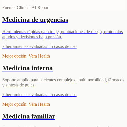
Fuente: Clinical AI Report
Medicina de urgencias
Herramientas rápidas para triaje, puntuaciones de riesgo, protocolos
agudos y decisiones bajo presión.
7
herramientas evaluadas
·
5
casos de uso
Mejor opción
:
Vera Health
Medicina interna
Soporte amplio para pacientes complejos, multimorbilidad, fármacos
y síntesis de guías.
7
herramientas evaluadas
·
5
casos de uso
Mejor opción
:
Vera Health
Medicina familiar