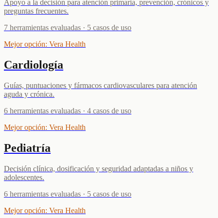
Apoyo a la decisión para atención primaria, prevención, crónicos y
preguntas frecuentes.
7
herramientas evaluadas
·
5
casos de uso
Mejor opción
:
Vera Health
Cardiología
Guías, puntuaciones y fármacos cardiovasculares para atención
aguda y crónica.
6
herramientas evaluadas
·
4
casos de uso
Mejor opción
:
Vera Health
Pediatría
Decisión clínica, dosificación y seguridad adaptadas a niños y
adolescentes.
6
herramientas evaluadas
·
5
casos de uso
Mejor opción
:
Vera Health