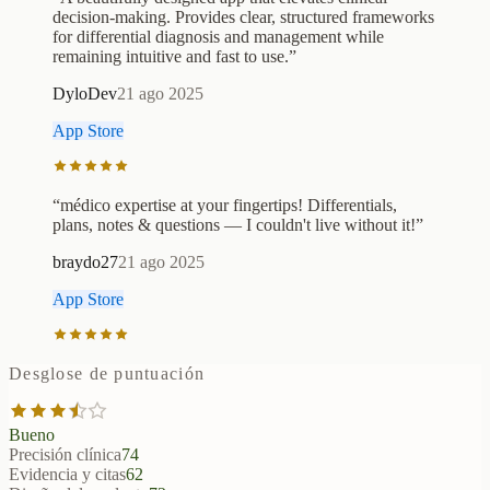
decision-making. Provides clear, structured frameworks
for differential diagnosis and management while
remaining intuitive and fast to use.
”
DyloDev
21 ago 2025
App Store
“
médico expertise at your fingertips! Differentials,
plans, notes & questions — I couldn't live without it!
”
braydo27
21 ago 2025
App Store
Desglose de puntuación
Bueno
Precisión clínica
74
Evidencia y citas
62