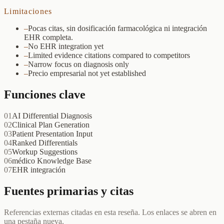
Limitaciones
–
Pocas citas, sin dosificación farmacológica ni integración
EHR completa.
–
No EHR integration yet
–
Limited evidence citations compared to competitors
–
Narrow focus on diagnosis only
–
Precio empresarial not yet established
Funciones clave
01
AI Differential Diagnosis
02
Clinical Plan Generation
03
Patient Presentation Input
04
Ranked Differentials
05
Workup Suggestions
06
médico Knowledge Base
07
EHR integración
Fuentes primarias y citas
Referencias externas citadas en esta reseña. Los enlaces se abren en
una pestaña nueva.