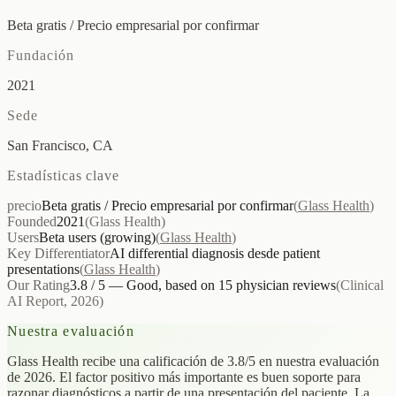
Beta gratis / Precio empresarial por confirmar
Fundación
2021
Sede
San Francisco, CA
Estadísticas clave
precio
Beta gratis / Precio empresarial por confirmar
(
Glass Health
)
Founded
2021
(
Glass Health
)
Users
Beta users (growing)
(
Glass Health
)
Key Differentiator
AI differential diagnosis desde patient
presentations
(
Glass Health
)
Our Rating
3.8 / 5 — Good, based on 15 physician reviews
(
Clinical
AI Report, 2026
)
Nuestra evaluación
Glass Health recibe una calificación de 3.8/5 en nuestra evaluación
de 2026. El factor positivo más importante es buen soporte para
razonar diagnósticos a partir de una presentación del paciente. La