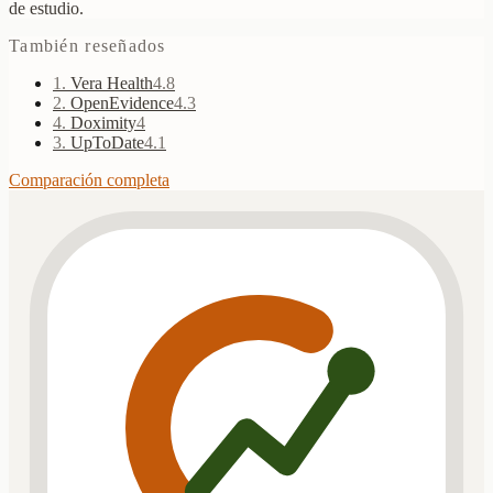
de estudio.
También reseñados
1
.
Vera Health
4.8
2
.
OpenEvidence
4.3
4
.
Doximity
4
3
.
UpToDate
4.1
Comparación completa