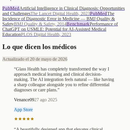
PubMed
Artificial Intelligence in Clinical Diagnosis: Opportunities
and Challenges
The Lancet Digital Health, 2023
PubMed
The
Incidence of Diagnostic Error in Medicine — BMJ Quality &
Safety
BMJ Quality & Safety, 2014
Benchmark
Performance of
ChatGPT on USMLE: Potential for AI-Assisted Medical
Education
PLOS Digital Health, 2023
Lo que dicen los médicos
Actualizado el 20 de mayo de 2026
“
Glass Health has completely transformed the way I
approach medical learning and clinical decision-
making. The AI integration feels natural — like having
a sharp colleague alongside you to refine differential
diagnoses or care plans.
”
Venance09
27 ago 2025
App Store
“
A beautifully designed app that elevates clinical