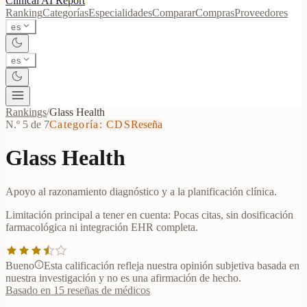
Clinical AI
Report
Ranking
Categorías
Especialidades
Comparar
Compras
Proveedores
es
es
Rankings
/
Glass Health
N.º 5 de 7
Categoría
:
CDS
Reseña
Glass Health
Apoyo al razonamiento diagnóstico y a la planificación clínica.
Limitación principal a tener en cuenta:
Pocas citas, sin dosificación
farmacológica ni integración EHR completa.
Bueno
Esta calificación refleja nuestra opinión subjetiva basada en
nuestra investigación y no es una afirmación de hecho.
Basado en 15 reseñas de médicos