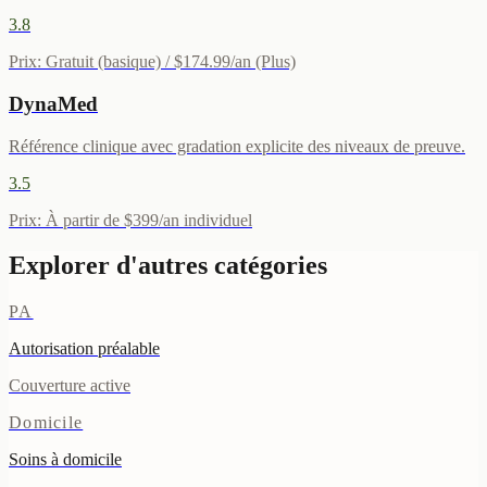
3.8
Prix
:
Gratuit (basique) / $174.99/an (Plus)
DynaMed
Référence clinique avec gradation explicite des niveaux de preuve.
3.5
Prix
:
À partir de $399/an individuel
Explorer d'autres catégories
PA
Autorisation préalable
Couverture active
Domicile
Soins à domicile