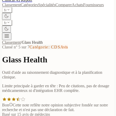
Clinical AI
Report
Classement
Catégories
Spécialités
Comparer
Achats
Fournisseurs
fr
fr
Classement
/
Glass Health
Classé n° 5 sur 7
Catégorie
:
CDS
Avis
Glass Health
Outil d'aide au raisonnement diagnostique et à la planification
clinique.
Limite principale à garder en tête :
Peu de citations, pas de dosage
médicamenteux ni d'intégration EHR complète.
Bon
Cette note reflète notre opinion subjective fondée sur notre
recherche et n'est pas une déclaration de fait.
Basé sur 15 avis de médecins