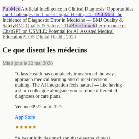
PubMed
Artificial Intelligence in Clinical Diagnosis: Opportunities
and Challenges
The Lancet Digital Health, 2023
PubMed
The
Incidence of Diagnostic Error in Medicine — BMJ Quality &
Safety
BMJ Quality & Safety, 2014
Benchmark
Performance of
ChatGPT on USMLE: Potential for AI-Assisted Medical
Education
PLOS Digital Health, 2023
Ce que disent les médecins
Mis à jour le 20 mai 2026
“
Glass Health has completely transformed the way I
approach medical learning and clinical decision-
making. The AI integration feels natural — like having
a sharp colleague alongside you to refine differential
diagnoses or care plans.
”
Venance09
27 août 2025
App Store
“
A beautifully designed app that elevates clinical