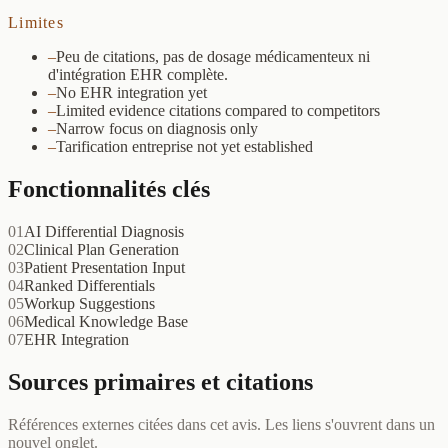
Limites
–
Peu de citations, pas de dosage médicamenteux ni
d'intégration EHR complète.
–
No EHR integration yet
–
Limited evidence citations compared to competitors
–
Narrow focus on diagnosis only
–
Tarification entreprise not yet established
Fonctionnalités clés
01
AI Differential Diagnosis
02
Clinical Plan Generation
03
Patient Presentation Input
04
Ranked Differentials
05
Workup Suggestions
06
Medical Knowledge Base
07
EHR Integration
Sources primaires et citations
Références externes citées dans cet avis. Les liens s'ouvrent dans un
nouvel onglet.