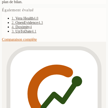
plan de bilan.
Également évalué
1
.
Vera Health
4.8
2
.
OpenEvidence
4.3
4
.
Doximity
4
3
.
UpToDate
4.1
Comparaison complète