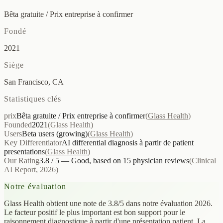
Bêta gratuite / Prix entreprise à confirmer
Fondé
2021
Siège
San Francisco, CA
Statistiques clés
prix
Bêta gratuite / Prix entreprise à confirmer
(
Glass Health
)
Founded
2021
(
Glass Health
)
Users
Beta users (growing)
(
Glass Health
)
Key Differentiator
AI differential diagnosis à partir de patient
presentations
(
Glass Health
)
Our Rating
3.8 / 5 — Good, based on 15 physician reviews
(
Clinical
AI Report, 2026
)
Notre évaluation
Glass Health obtient une note de 3.8/5 dans notre évaluation 2026.
Le facteur positif le plus important est bon support pour le
raisonnement diagnostique à partir d'une présentation patient. La