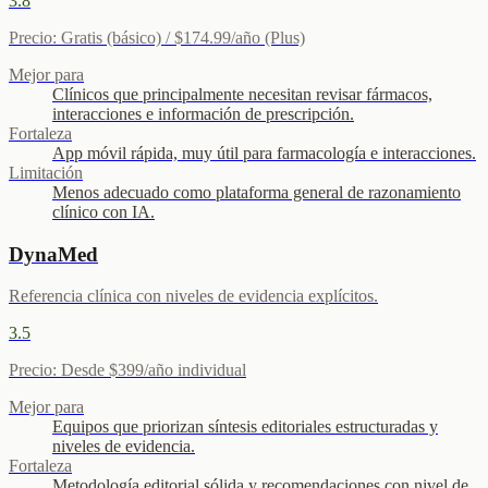
3.8
Precio
:
Gratis (básico) / $174.99/año (Plus)
Mejor para
Clínicos que principalmente necesitan revisar fármacos,
interacciones e información de prescripción.
Fortaleza
App móvil rápida, muy útil para farmacología e interacciones.
Limitación
Menos adecuado como plataforma general de razonamiento
clínico con IA.
DynaMed
Referencia clínica con niveles de evidencia explícitos.
3.5
Precio
:
Desde $399/año individual
Mejor para
Equipos que priorizan síntesis editoriales estructuradas y
niveles de evidencia.
Fortaleza
Metodología editorial sólida y recomendaciones con nivel de