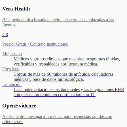
Vera Health
Búsqueda clínica basada en evidencia con citas enlazadas a las
fuentes.
4.8
Precio
:
Gratis / Contrato institucional
Mejor para
Médicos y grupos clínicos que necesitan respuestas rápidas,
verificables y respaldadas por literatura médica.
Fortaleza
Corpus de más de 60 millones de artículos, calculadoras
médicas y base de datos farmacológica.
Limitación
Las implementaciones institucionales y las integraciones EHR
completas aún requieren coordinación con TI.
OpenEvidence
Asistente de investigación médica para respuestas rápidas con
referencias.