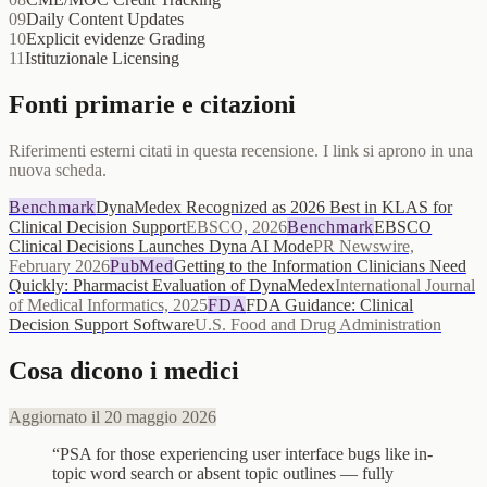
09
Daily Content Updates
10
Explicit evidenze Grading
11
Istituzionale Licensing
Fonti primarie e citazioni
Riferimenti esterni citati in questa recensione. I link si aprono in una
nuova scheda.
Benchmark
DynaMedex Recognized as 2026 Best in KLAS for
Clinical Decision Support
EBSCO, 2026
Benchmark
EBSCO
Clinical Decisions Launches Dyna AI Mode
PR Newswire,
February 2026
PubMed
Getting to the Information Clinicians Need
Quickly: Pharmacist Evaluation of DynaMedex
International Journal
of Medical Informatics, 2025
FDA
FDA Guidance: Clinical
Decision Support Software
U.S. Food and Drug Administration
Cosa dicono i medici
Aggiornato il 20 maggio 2026
“
PSA for those experiencing user interface bugs like in-
topic word search or absent topic outlines — fully