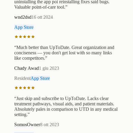
uninstalling the app poi reinstalling fixes said bugs.
Valuable point-of-care tool.
”
wnd2dsd
16 ott 2024
App Store
“
Much better than UpToDate. Great organization and
conciseness — you don't get lost with so many links
like competitors.
”
Chady Awad
1 giu 2023
Resident
App Store
“
Just skip and subscribe to UpToDate. Lacks clear
treatment pathways, visual aids, and patient materials.
Absolutely pales in comparison to UTD in any medical
setting.
”
SomosOwner
8 ott 2023