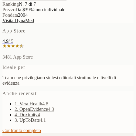
Ranking
N. 7 di 7
Prezzo
Da $399/anno individuale
Fondata
2004
Visita DynaMed
App Store
4.9
/ 5
3481
App Store
Ideale per
Team che privilegiano sintesi editoriali strutturate e livelli di
evidenza.
Anche recensiti
1
.
Vera Health
4.8
2
.
OpenEvidence
4.3
4
.
Doximity
4
3
.
UpToDate
4.1
Confronto completo