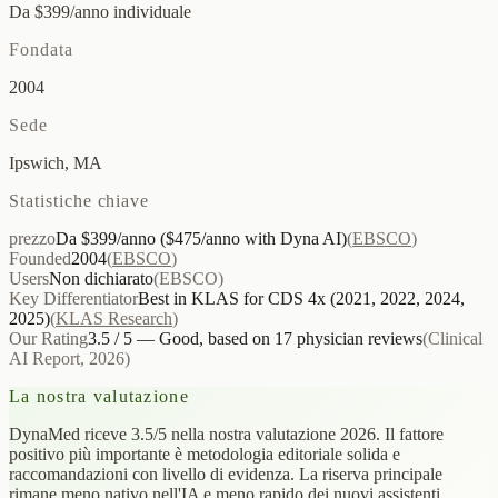
Da $399/anno individuale
Fondata
2004
Sede
Ipswich, MA
Statistiche chiave
prezzo
Da $399/anno ($475/anno with Dyna AI)
(
EBSCO
)
Founded
2004
(
EBSCO
)
Users
Non dichiarato
(
EBSCO
)
Key Differentiator
Best in KLAS for CDS 4x (2021, 2022, 2024,
2025)
(
KLAS Research
)
Our Rating
3.5 / 5 — Good, based on 17 physician reviews
(
Clinical
AI Report, 2026
)
La nostra valutazione
DynaMed riceve 3.5/5 nella nostra valutazione 2026. Il fattore
positivo più importante è metodologia editoriale solida e
raccomandazioni con livello di evidenza. La riserva principale
rimane meno nativo nell'IA e meno rapido dei nuovi assistenti