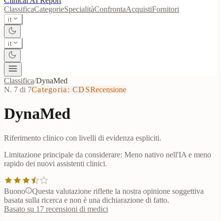
Clinical AI
Report
Classifica
Categorie
Specialità
Confronta
Acquisti
Fornitori
it
it
Classifica
/
DynaMed
N. 7 di 7
Categoria
:
CDS
Recensione
DynaMed
Riferimento clinico con livelli di evidenza espliciti.
Limitazione principale da considerare:
Meno nativo nell'IA e meno
rapido dei nuovi assistenti clinici.
Buono
Questa valutazione riflette la nostra opinione soggettiva
basata sulla ricerca e non è una dichiarazione di fatto.
Basato su 17 recensioni di medici