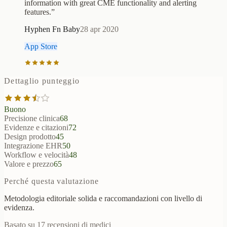
information with great CME functionality and alerting
features.
”
Hyphen Fn Baby
28 apr 2020
App Store
Dettaglio punteggio
Buono
Precisione clinica
68
Evidenze e citazioni
72
Design prodotto
45
Integrazione EHR
50
Workflow e velocità
48
Valore e prezzo
65
Perché questa valutazione
Metodologia editoriale solida e raccomandazioni con livello di
evidenza.
Basato su 17 recensioni di medici