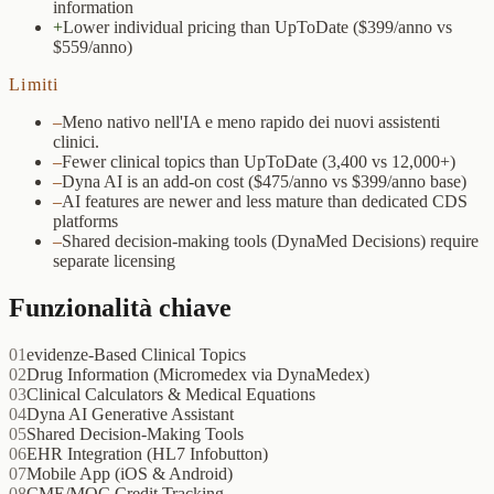
information
+
Lower individual pricing than UpToDate ($399/anno vs
$559/anno)
Limiti
–
Meno nativo nell'IA e meno rapido dei nuovi assistenti
clinici.
–
Fewer clinical topics than UpToDate (3,400 vs 12,000+)
–
Dyna AI is an add-on cost ($475/anno vs $399/anno base)
–
AI features are newer and less mature than dedicated CDS
platforms
–
Shared decision-making tools (DynaMed Decisions) require
separate licensing
Funzionalità chiave
01
evidenze-Based Clinical Topics
02
Drug Information (Micromedex via DynaMedex)
03
Clinical Calculators & Medical Equations
04
Dyna AI Generative Assistant
05
Shared Decision-Making Tools
06
EHR Integration (HL7 Infobutton)
07
Mobile App (iOS & Android)
08
CME/MOC Credit Tracking