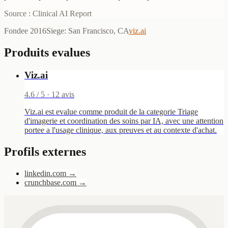
Source : Clinical AI Report
Fondee
2016
Siege
:
San Francisco, CA
viz.ai
Produits evalues
Viz.ai
4.6
/ 5 ·
12
avis
Viz.ai est evalue comme produit de la categorie Triage
d'imagerie et coordination des soins par IA, avec une attention
portee a l'usage clinique, aux preuves et au contexte d'achat.
Profils externes
linkedin.com
→
crunchbase.com
→