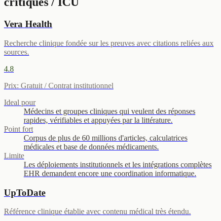
critiques / ICU
Vera Health
Recherche clinique fondée sur les preuves avec citations reliées aux
sources.
4.8
Prix
:
Gratuit / Contrat institutionnel
Ideal pour
Médecins et groupes cliniques qui veulent des réponses
rapides, vérifiables et appuyées par la littérature.
Point fort
Corpus de plus de 60 millions d'articles, calculatrices
médicales et base de données médicaments.
Limite
Les déploiements institutionnels et les intégrations complètes
EHR demandent encore une coordination informatique.
UpToDate
Référence clinique établie avec contenu médical très étendu.