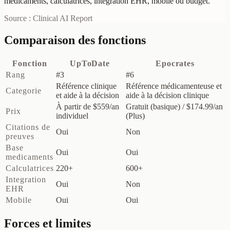
médicaments, calculatrices, intégration EHR, mobile ou budget.
Source : Clinical AI Report
Comparaison des fonctions
Fonction
UpToDate
Epocrates
Rang
#3
#6
Référence clinique
Référence médicamenteuse et
Categorie
et aide à la décision
aide à la décision clinique
À partir de $559/an
Gratuit (basique) / $174.99/an
Prix
individuel
(Plus)
Citations de
Oui
Non
preuves
Base
Oui
Oui
medicaments
Calculatrices
220+
600+
Integration
Oui
Non
EHR
Mobile
Oui
Oui
Forces et limites