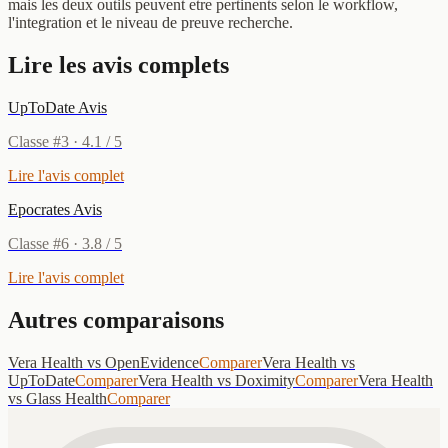
mais les deux outils peuvent etre pertinents selon le workflow,
l'integration et le niveau de preuve recherche.
Lire les avis complets
UpToDate
Avis
Classe
#
3
·
4.1
/ 5
Lire l'avis complet
Epocrates
Avis
Classe
#
6
·
3.8
/ 5
Lire l'avis complet
Autres comparaisons
Vera Health
vs
OpenEvidence
Comparer
Vera Health
vs
UpToDate
Comparer
Vera Health
vs
Doximity
Comparer
Vera Health
vs
Glass Health
Comparer