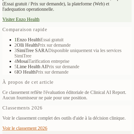
(Essai gratuit / Prix sur demande), la plateforme (Web) et
l'adequation operationnelle.
Visiter Enzo Health
Comparaison rapide
1
Enzo Health
Essai gratuit
2
Olli Health
Prix sur demande
3
SimiTree SARA
Disponible uniquement via les services
SimiTree
4
Mosai
Tarification entreprise
5
Lime Health AI
Prix sur demande
6
IO Health
Prix sur demande
À propos de cet article
Ce classement reflète l'évaluation éditoriale de Clinical AI Report.
Aucun fournisseur ne paie pour une position.
Classements 2026
Voir le classement complet des outils d'aide à la décision clinique.
Voir le classement 2026