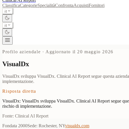
Clinical AI
Report
Classifica
Categorie
Specialità
Confronta
Acquisti
Fornitori
it
it
Profilo aziendale
·
Aggiornato il 20 maggio 2026
VisualDx
VisualDx sviluppa VisualDx. Clinical AI Report segue questa azienda ne
implementazione.
Risposta diretta
VisualDx: VisualDx sviluppa VisualDx. Clinical AI Report segue questa
rischio di implementazione.
Fonte: Clinical AI Report
Fondata
2000
Sede
:
Rochester, NY
visualdx.com