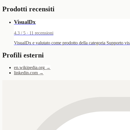
Prodotti recensiti
VisualDx
4.3
/ 5 ·
11
recensioni
VisualDx e valutato come prodotto della categoria Supporto visiv
Profili esterni
en.wikipedia.org
→
linkedin.com
→