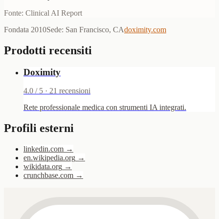
Fonte: Clinical AI Report
Fondata
2010
Sede
:
San Francisco, CA
doximity.com
Prodotti recensiti
Doximity
4.0
/ 5 ·
21
recensioni
Rete professionale medica con strumenti IA integrati.
Profili esterni
linkedin.com
→
en.wikipedia.org
→
wikidata.org
→
crunchbase.com
→