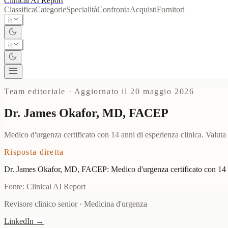
Clinical AI
Report
Classifica
Categorie
Specialità
Confronta
Acquisti
Fornitori
it
it
Team editoriale
·
Aggiornato il 20 maggio 2026
Dr. James Okafor, MD, FACEP
Medico d'urgenza certificato con 14 anni di esperienza clinica. Valuta s
Risposta diretta
Dr. James Okafor, MD, FACEP: Medico d'urgenza certificato con 14 anni 
Fonte: Clinical AI Report
Revisore clinico senior
·
Medicina d'urgenza
LinkedIn
→