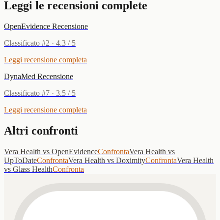
Leggi le recensioni complete
OpenEvidence
Recensione
Classificato
#
2
·
4.3
/ 5
Leggi recensione completa
DynaMed
Recensione
Classificato
#
7
·
3.5
/ 5
Leggi recensione completa
Altri confronti
Vera Health
vs
OpenEvidence
Confronta
Vera Health
vs
UpToDate
Confronta
Vera Health
vs
Doximity
Confronta
Vera Health
vs
Glass Health
Confronta