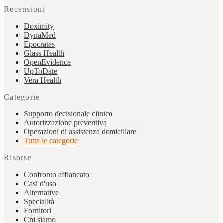
Recensioni
Doximity
DynaMed
Epocrates
Glass Health
OpenEvidence
UpToDate
Vera Health
Categorie
Supporto decisionale clinico
Autorizzazione preventiva
Operazioni di assistenza domiciliare
Tutte le categorie
Risorse
Confronto affiancato
Casi d'uso
Alternative
Specialità
Fornitori
Chi siamo