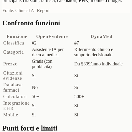
principale: citazioni, farmaci, calcolatori, EHR, mobile o budget.
Fonte: Clinical AI Report
Confronto funzioni
Funzione
OpenEvidence
DynaMed
Classifica
#2
#7
Assistente IA per
Riferimento clinico e
Categoria
ricerca medica
supporto decisionale
Gratis (con
Prezzo
Da $399/anno individuale
pubblicità)
Citazioni
Si
Si
evidenze
Database
No
Si
farmaci
Calcolatori
50+
500+
Integrazione
Si
Si
EHR
Mobile
Si
Si
Punti forti e limiti